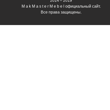
2014 – 2019
M a k M a s t e r M e b e l официальный сайт.
Все права защищены.
*
Ваш город
*
Ваше имя
*
Email
Контактный
*
телефон