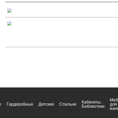
Меб
Кабинеты,
е
Гардеробные
Детские
Спальни
для
Библиотеки
ван